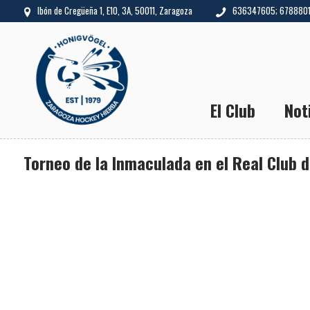
Ibón de Cregüeña 1, E10, 3A, 50011, Zaragoza
636347605; 678880
El Club
Not
Torneo de la Inmaculada en el Real Club d